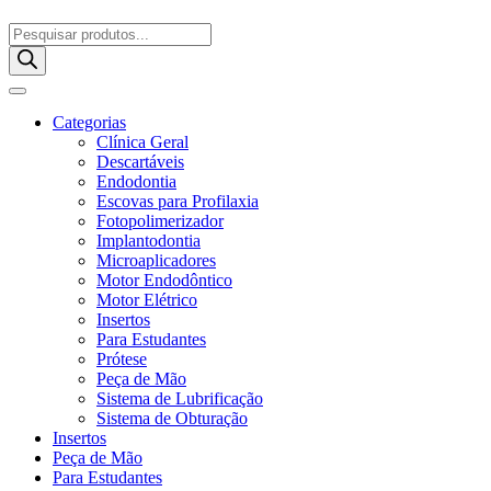
Pesquisar
produtos
Categorias
Clínica Geral
Descartáveis
Endodontia
Escovas para Profilaxia
Fotopolimerizador
Implantodontia
Microaplicadores
Motor Endodôntico
Motor Elétrico
Insertos
Para Estudantes
Prótese
Peça de Mão
Sistema de Lubrificação
Sistema de Obturação
Insertos
Peça de Mão
Para Estudantes