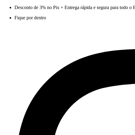
Ir
Desconto de 3% no Pix + Entrega rápida e segura para todo o B
para
Fique por dentro
o
conteúdo