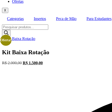
Ofertas
X
Categorias
Insertos
Peça de Mão
Para Estudantes
Pesquisar
produtos
Oferta!
Kit Baixa Rotação
O
O
R$
2.000,00
R$
1.500,00
preço
preço
original
atual
era:
é:
R$ 2.000,00.
R$ 1.500,00.