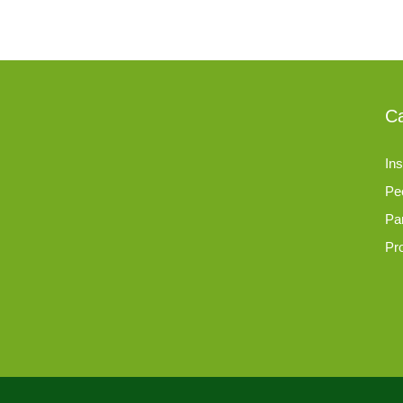
Ca
Ins
Pe
Pa
Pr