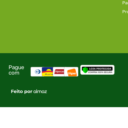
Pa
Pr
Pague
com