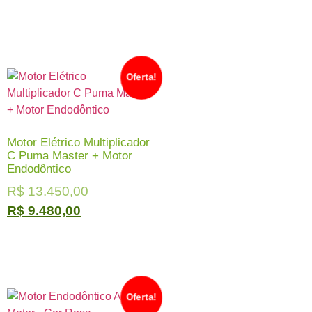
Oferta!
Motor Elétrico Multiplicador
C Puma Master + Motor
Endodôntico
R$
13.450,00
R$
9.480,00
Oferta!