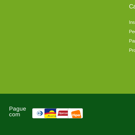
Ca
Ins
Pe
Pa
Pr
Pague
com