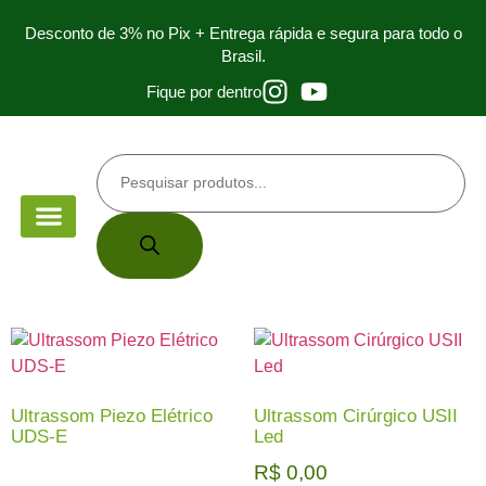
Desconto de 3% no Pix + Entrega rápida e segura para todo o
Brasil.
Fique por dentro
PEÇA DE MÃO
PARA ESTUDANTES
Ultrassom Piezo Elétrico
Ultrassom Cirúrgico USII
UDS-E
Led
R$
0,00