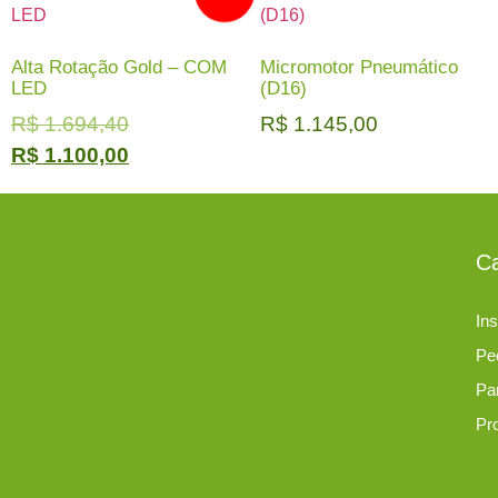
Alta Rotação Gold – COM
Micromotor Pneumático
LED
(D16)
R$
1.694,40
R$
1.145,00
R$
1.100,00
Ca
Ins
Pe
Pa
Pr