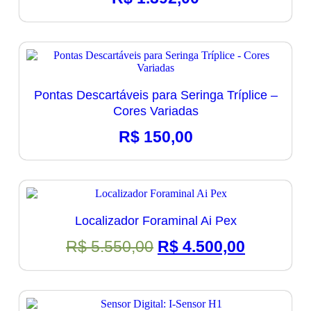
Pontas Descartáveis para Seringa Tríplice –
Cores Variadas
R$
150,00
Localizador Foraminal Ai Pex
O
O
R$
5.550,00
R$
4.500,00
preço
preço
original
atual
era:
é:
R$ 5.550,00.
R$ 4.500