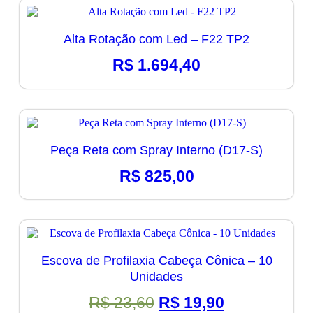
era:
é:
R$ 5.350,00.
R$ 4.797
Alta Rotação com Led – F22 TP2
R$
1.694,40
Peça Reta com Spray Interno (D17-S)
R$
825,00
Escova de Profilaxia Cabeça Cônica – 10
Unidades
O
O
R$
23,60
R$
19,90