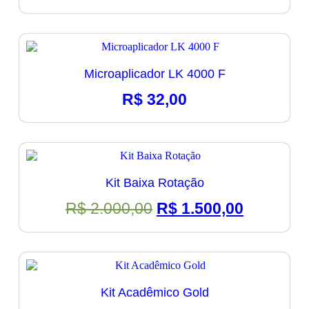
preço
preço
original
atual
era:
é:
R$ 23,60.
R$ 19,90.
Microaplicador LK 4000 F
R$
32,00
Kit Baixa Rotação
O
O
R$
2.000,00
R$
1.500,00
preço
preço
original
atual
era:
é:
R$ 2.000,00.
R$ 1.500
Kit Acadêmico Gold