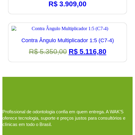
R$
3.909,00
Contra Ângulo Multiplicador 1:5 (C7-4)
O
O
R$
5.350,00
R$
5.116,80
preço
preço
original
atual
era:
é:
R$ 5.350,00.
R$ 5.116
Profissional de odontologia confia em quem entrega. A WAK’S
oferece tecnologia, suporte e preços justos para consultórios e
clínicas em todo o Brasil.