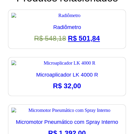
Radiômetro
O
O
R$
548,18
R$
501,84
preço
preço
original
atual
era:
é:
R$ 548,18.
R$ 501,84.
Microaplicador LK 4000 R
R$
32,00
Micromotor Pneumático com Spray Interno
R$
1.392,00