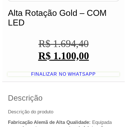
Alta Rotação Gold – COM
LED
O
O
R$
1.694,40
preço
preço
R$
1.100,00
original
atual
FINALIZAR NO WHATSAPP
era:
é:
R$ 1.694,40.
R$ 1.100,00.
Descrição
Descrição do produto
Fabricação Alemã de Alta Qualidade:
Equipada