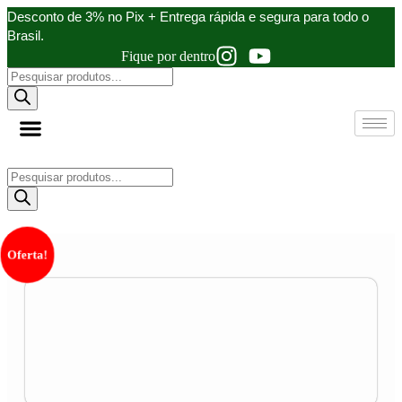
Ir
Desconto de 3% no Pix + Entrega rápida e segura para todo o
para
Brasil.
o
Fique por dentro
conteúdo
Pesquisar
produtos
Pesquisar
produtos
Oferta!