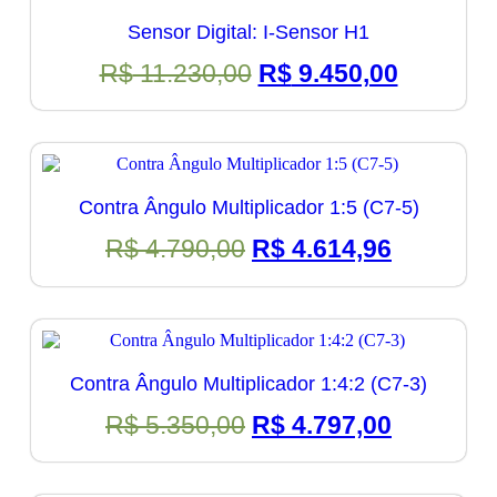
Sensor Digital: I-Sensor H1
O
O
R$
11.230,00
R$
9.450,00
preço
preço
original
atual
era:
é:
R$ 11.230,00.
R$ 9.450
Contra Ângulo Multiplicador 1:5 (C7-5)
O
O
R$
4.790,00
R$
4.614,96
preço
preço
original
atual
era:
é:
R$ 4.790,00.
R$ 4.614
Contra Ângulo Multiplicador 1:4:2 (C7-3)
O
O
R$
5.350,00
R$
4.797,00
preço
preço
original
atual