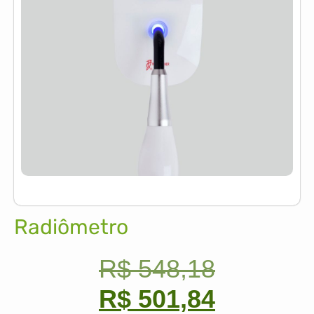
Radiômetro
R$
548,18
R$
501,84