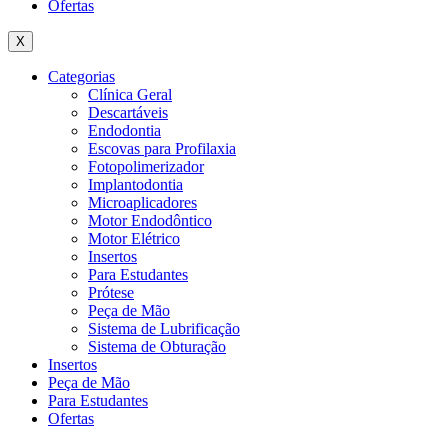
Ofertas
X
Categorias
Clínica Geral
Descartáveis
Endodontia
Escovas para Profilaxia
Fotopolimerizador
Implantodontia
Microaplicadores
Motor Endodôntico
Motor Elétrico
Insertos
Para Estudantes
Prótese
Peça de Mão
Sistema de Lubrificação
Sistema de Obturação
Insertos
Peça de Mão
Para Estudantes
Ofertas