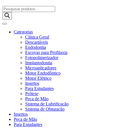
Pesquisar
produtos
Categorias
Clínica Geral
Descartáveis
Endodontia
Escovas para Profilaxia
Fotopolimerizador
Implantodontia
Microaplicadores
Motor Endodôntico
Motor Elétrico
Insertos
Para Estudantes
Prótese
Peça de Mão
Sistema de Lubrificação
Sistema de Obturação
Insertos
Peça de Mão
Para Estudantes