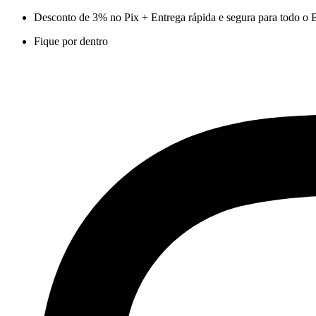
Ir
Desconto de 3% no Pix + Entrega rápida e segura para todo o B
para
Fique por dentro
o
conteúdo