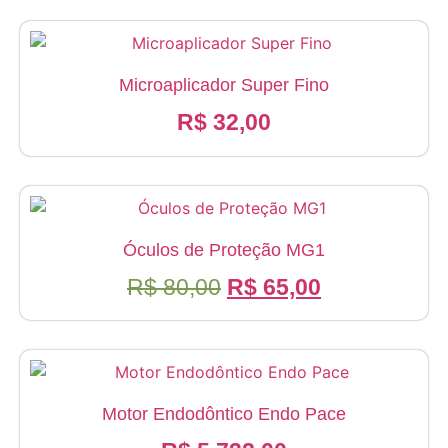
Microaplicador Super Fino
R$
32,00
Óculos de Proteção MG1
O
O
R$
80,00
R$
65,00
preço
preço
original
atual
era:
é:
R$ 80,00.
R$ 65,00.
Motor Endodôntico Endo Pace