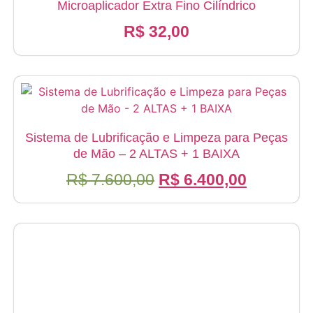
Microaplicador Extra Fino Cilíndrico
R$
32,00
Sistema de Lubrificação e Limpeza para Peças
de Mão – 2 ALTAS + 1 BAIXA
O
O
R$
7.600,00
R$
6.400,00
preço
preço
original
atual
era:
é:
R$ 7.600,00.
R$ 6.400