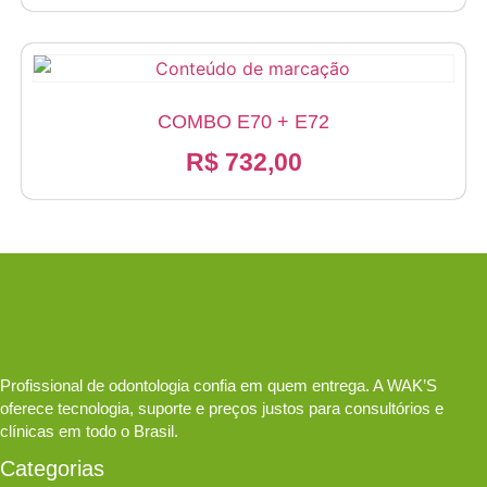
original
atual
era:
é:
R$ 5.550,00.
R$ 4.500
COMBO E70 + E72
R$
732,00
Profissional de odontologia confia em quem entrega. A WAK’S
oferece tecnologia, suporte e preços justos para consultórios e
clínicas em todo o Brasil.
Categorias