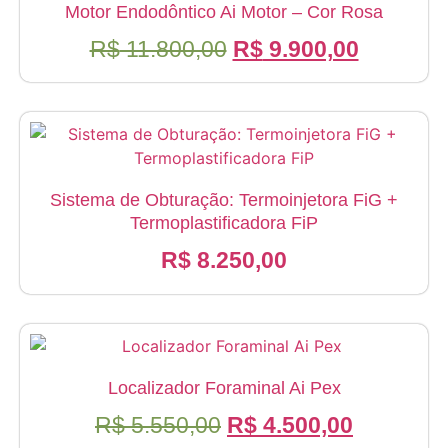
Motor Endodôntico Ai Motor – Cor Rosa
O
O
R$
11.800,00
R$
9.900,00
preço
preço
original
atual
era:
é:
R$ 11.800,00.
R$ 9.900
Sistema de Obturação: Termoinjetora FiG +
Termoplastificadora FiP
R$
8.250,00
Localizador Foraminal Ai Pex
O
O
R$
5.550,00
R$
4.500,00
preço
preço