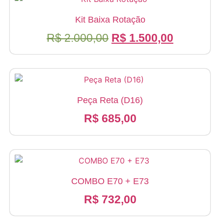
R$ 13.450,00.
R$ 9.480
Kit Baixa Rotação
O
O
R$
2.000,00
R$
1.500,00
preço
preço
original
atual
era:
é:
R$ 2.000,00.
R$ 1.500
Peça Reta (D16)
R$
685,00
COMBO E70 + E73
R$
732,00