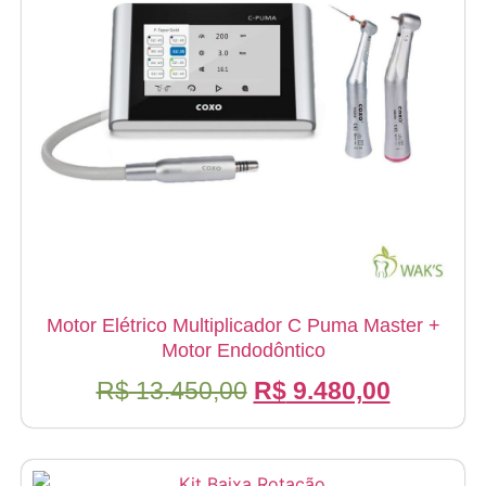
Motor Elétrico Multiplicador C Puma Master +
Motor Endodôntico
O
O
R$
13.450,00
R$
9.480,00
preço
preço
original
atual
era:
é: