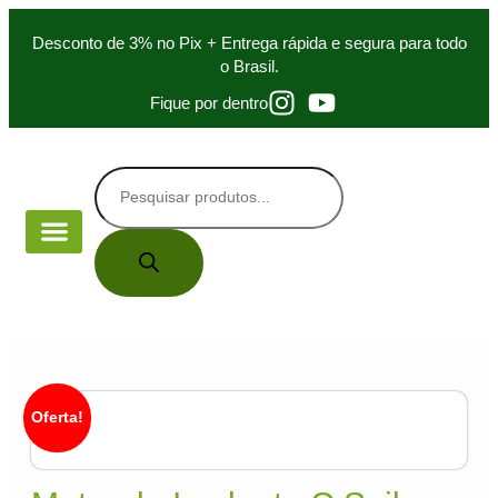
Desconto de 3% no Pix + Entrega rápida e segura para todo
o Brasil.
Fique por dentro
PEÇA DE MÃO
PARA ESTUDANTES
Oferta!