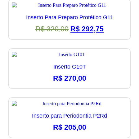
Inserto Para Preparo Protético G11
O
O
R$
320,00
R$
292,75
preço
preço
original
atual
era:
é:
R$ 320,00.
R$ 292,75.
Inserto G10T
R$
270,00
Inserto para Periodontia P2Rd
R$
205,00