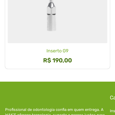
Inserto G9
R$
190,00
Ca
Profissional de odontologia confia em quem entrega. A
In