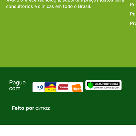
WAK’S oferece tecnologia, suporte e preços justos para
Pe
consultórios e clínicas em todo o Brasil.
Pa
Pr
Pague
com