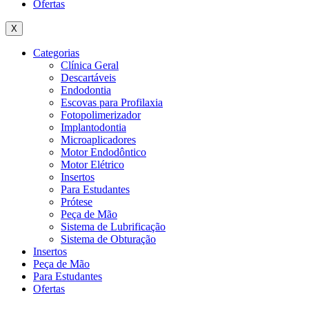
Ofertas
X
Categorias
Clínica Geral
Descartáveis
Endodontia
Escovas para Profilaxia
Fotopolimerizador
Implantodontia
Microaplicadores
Motor Endodôntico
Motor Elétrico
Insertos
Para Estudantes
Prótese
Peça de Mão
Sistema de Lubrificação
Sistema de Obturação
Insertos
Peça de Mão
Para Estudantes
Ofertas