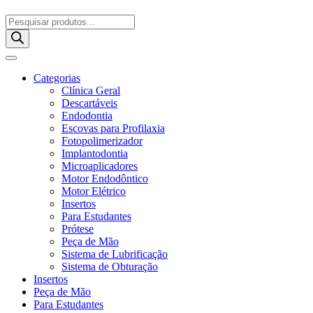
Pesquisar
produtos
Categorias
Clínica Geral
Descartáveis
Endodontia
Escovas para Profilaxia
Fotopolimerizador
Implantodontia
Microaplicadores
Motor Endodôntico
Motor Elétrico
Insertos
Para Estudantes
Prótese
Peça de Mão
Sistema de Lubrificação
Sistema de Obturação
Insertos
Peça de Mão
Para Estudantes