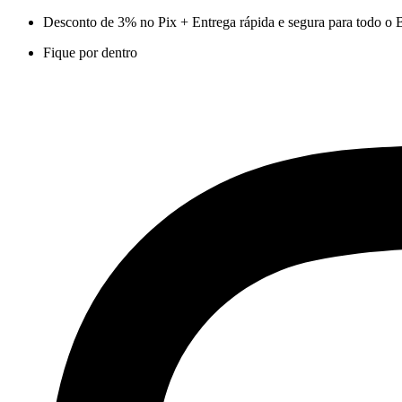
Ir
Desconto de 3% no Pix + Entrega rápida e segura para todo o B
para
Fique por dentro
o
conteúdo