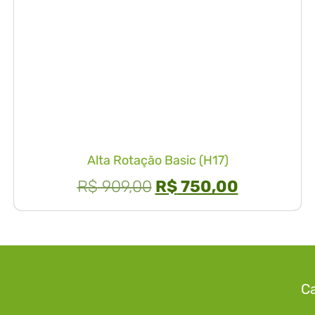
Alta Rotação Basic (H17)
R$
909,00
R$
750,00
Ca