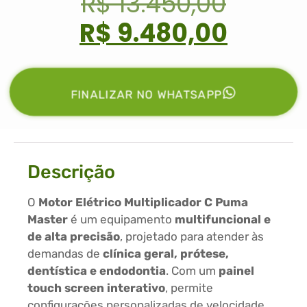
R$
13.450,00
R$
9.480,00
FINALIZAR NO WHATSAPP
Descrição
O
Motor Elétrico Multiplicador C Puma
Master
é um equipamento
multifuncional e
de alta precisão
, projetado para atender às
demandas de
clínica geral, prótese,
dentística e endodontia
. Com um
painel
touch screen interativo
, permite
configurações personalizadas de velocidade,