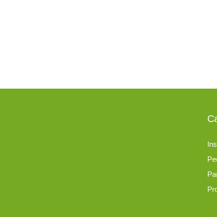
Ca
Ins
Pe
Pa
Pr