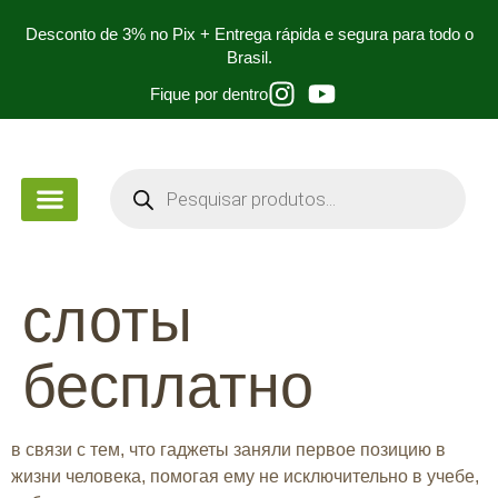
Desconto de 3% no Pix + Entrega rápida e segura para todo o
Brasil.
Fique por dentro
PEÇA DE MÃO
PARA ESTUDANTES
слоты
бесплатно
в связи с тем, что гаджеты заняли первое позицию в
жизни человека, помогая ему не исключительно в учебе,