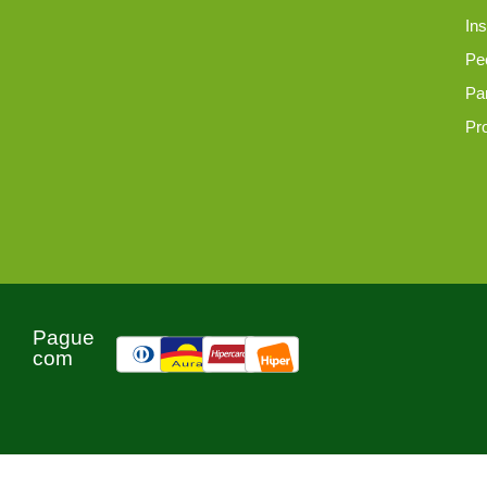
Ins
Pe
Pa
Pr
Pague
com