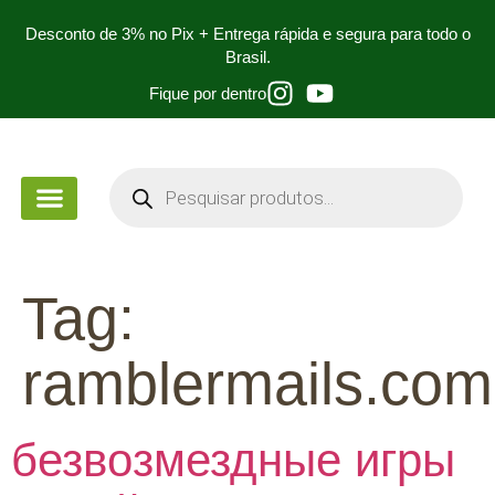
Desconto de 3% no Pix + Entrega rápida e segura para todo o
Brasil.
Fique por dentro
PEÇA DE MÃO
PARA ESTUDANTES
Tag:
ramblermails.com
безвозмездные игры