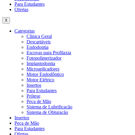
Para Estudantes
Ofertas
X
Categorias
Clínica Geral
Descartáveis
Endodontia
Escovas para Profilaxia
Fotopolimerizador
Implantodontia
Microaplicadores
Motor Endodôntico
Motor Elétrico
Insertos
Para Estudantes
Prótese
Peça de Mão
Sistema de Lubrificação
Sistema de Obturação
Insertos
Peça de Mão
Para Estudantes
Ofertas