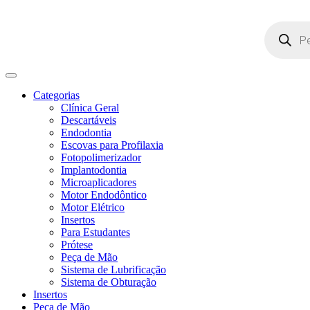
Pesquisar
produtos
Categorias
Clínica Geral
Descartáveis
Endodontia
Escovas para Profilaxia
Fotopolimerizador
Implantodontia
Microaplicadores
Motor Endodôntico
Motor Elétrico
Insertos
Para Estudantes
Prótese
Peça de Mão
Sistema de Lubrificação
Sistema de Obturação
Insertos
Peça de Mão