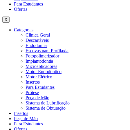
Para Estudantes
Ofertas
X
Categorias
Clínica Geral
Descartáveis
Endodontia
Escovas para Profilaxia
Fotopolimerizador
Implantodontia
Microaplicadores
Motor Endodôntico
Motor Elétrico
Insertos
Para Estudantes
Prótese
Peça de Mão
Sistema de Lubrificação
Sistema de Obturação
Insertos
Peça de Mão
Para Estudantes
Ofertas