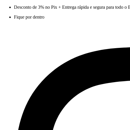
Ir
Desconto de 3% no Pix + Entrega rápida e segura para todo o B
para
Fique por dentro
o
conteúdo