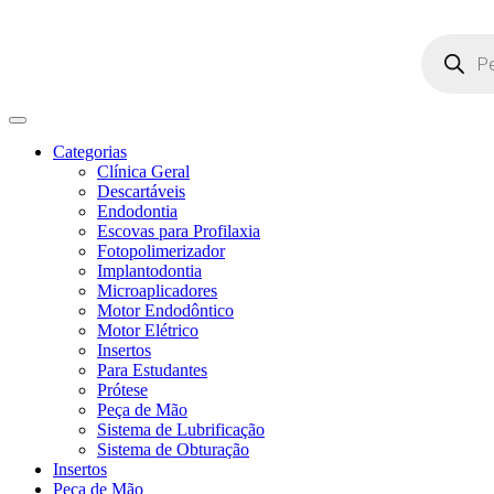
Pesquisar
produtos
Categorias
Clínica Geral
Descartáveis
Endodontia
Escovas para Profilaxia
Fotopolimerizador
Implantodontia
Microaplicadores
Motor Endodôntico
Motor Elétrico
Insertos
Para Estudantes
Prótese
Peça de Mão
Sistema de Lubrificação
Sistema de Obturação
Insertos
Peça de Mão