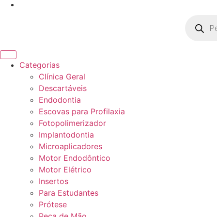
Pesquisa
produto
Categorias
Clínica Geral
Descartáveis
Endodontia
Escovas para Profilaxia
Fotopolimerizador
Implantodontia
Microaplicadores
Motor Endodôntico
Motor Elétrico
Insertos
Para Estudantes
Prótese
Peça de Mão