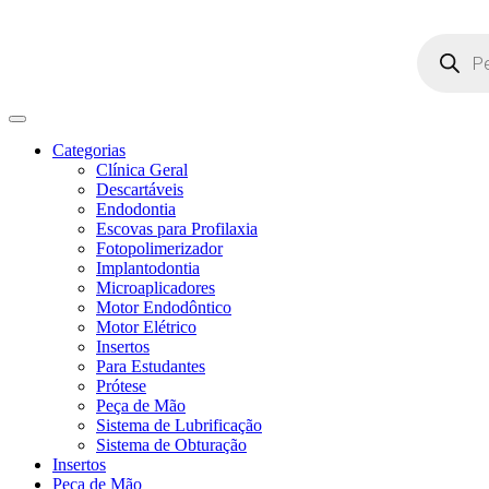
Pesquisar
produtos
Categorias
Clínica Geral
Descartáveis
Endodontia
Escovas para Profilaxia
Fotopolimerizador
Implantodontia
Microaplicadores
Motor Endodôntico
Motor Elétrico
Insertos
Para Estudantes
Prótese
Peça de Mão
Sistema de Lubrificação
Sistema de Obturação
Insertos
Peça de Mão