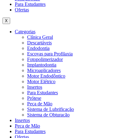
Para Estudantes
Ofertas
X
Categorias
Clínica Geral
Descartáveis
Endodontia
Escovas para Profilaxia
Fotopolimerizador
Implantodontia
Microaplicadores
Motor Endodôntico
Motor Elétrico
Insertos
Para Estudantes
Prótese
Peça de Mão
Sistema de Lubrificação
Sistema de Obturação
Insertos
Peça de Mão
Para Estudantes
Ofertas