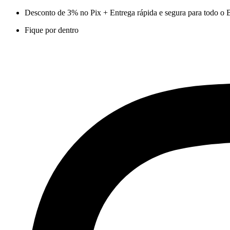
Ir
Desconto de 3% no Pix + Entrega rápida e segura para todo o B
para
Fique por dentro
o
conteúdo