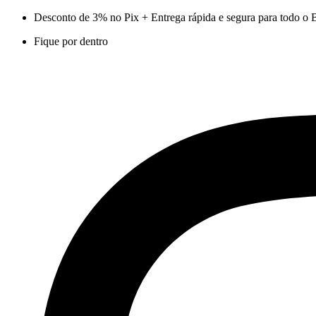
Ir
Desconto de 3% no Pix + Entrega rápida e segura para todo o B
para
Fique por dentro
o
conteúdo