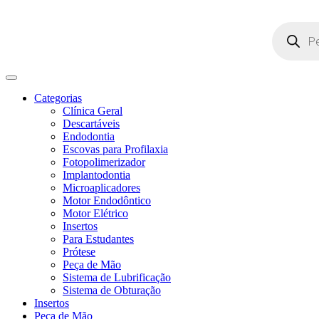
Pesquisar
produtos
Categorias
Clínica Geral
Descartáveis
Endodontia
Escovas para Profilaxia
Fotopolimerizador
Implantodontia
Microaplicadores
Motor Endodôntico
Motor Elétrico
Insertos
Para Estudantes
Prótese
Peça de Mão
Sistema de Lubrificação
Sistema de Obturação
Insertos
Peça de Mão