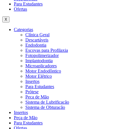
Para Estudantes
Ofertas
X
Categorias
Clínica Geral
Descartáveis
Endodontia
Escovas para Profilaxia
Fotopolimerizador
Implantodontia
Microaplicadores
Motor Endodôntico
Motor Elétrico
Insertos
Para Estudantes
Prótese
Peça de Mão
Sistema de Lubrificação
Sistema de Obturação
Insertos
Peça de Mão
Para Estudantes
Ofertas