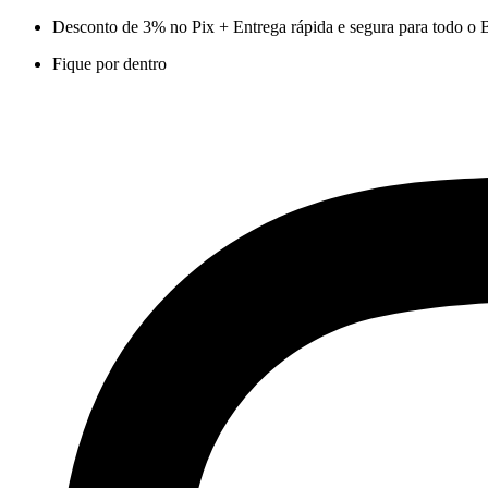
Ir
Desconto de 3% no Pix + Entrega rápida e segura para todo o B
para
Fique por dentro
o
conteúdo