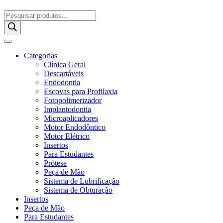
Pesquisar
produtos
Categorias
Clínica Geral
Descartáveis
Endodontia
Escovas para Profilaxia
Fotopolimerizador
Implantodontia
Microaplicadores
Motor Endodôntico
Motor Elétrico
Insertos
Para Estudantes
Prótese
Peça de Mão
Sistema de Lubrificação
Sistema de Obturação
Insertos
Peça de Mão
Para Estudantes