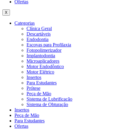
Ofertas
X
Categorias
Clínica Geral
Descartáveis
Endodontia
Escovas para Profilaxia
Fotopolimerizador
Implantodontia
Microaplicadores
Motor Endodôntico
Motor Elétrico
Insertos
Para Estudantes
Prótese
Peça de Mão
Sistema de Lubrificação
Sistema de Obturação
Insertos
Peça de Mão
Para Estudantes
Ofertas