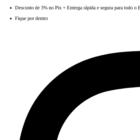
Ir
Desconto de 3% no Pix + Entrega rápida e segura para todo o B
para
Fique por dentro
o
conteúdo