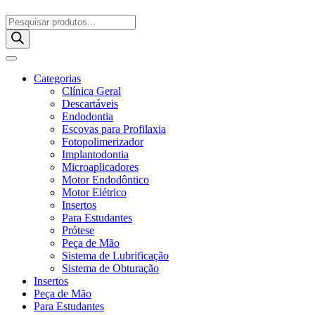
Pesquisar
produtos
Categorias
Clínica Geral
Descartáveis
Endodontia
Escovas para Profilaxia
Fotopolimerizador
Implantodontia
Microaplicadores
Motor Endodôntico
Motor Elétrico
Insertos
Para Estudantes
Prótese
Peça de Mão
Sistema de Lubrificação
Sistema de Obturação
Insertos
Peça de Mão
Para Estudantes