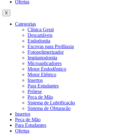
Ofertas
X
Categorias
Clínica Geral
Descartáveis
Endodontia
Escovas para Profilaxia
Fotopolimerizador
Implantodontia
Microaplicadores
Motor Endodôntico
Motor Elétrico
Insertos
Para Estudantes
Prótese
Peça de Mão
Sistema de Lubrificação
Sistema de Obturação
Insertos
Peça de Mão
Para Estudantes
Ofertas