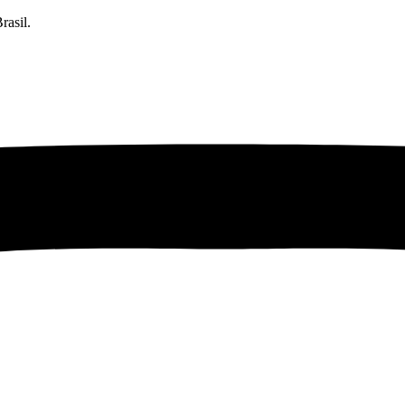
rasil.