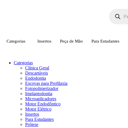
Pesquisar
produtos
Categorias
Insertos
Peça de Mão
Para Estudantes
Categorias
Clínica Geral
Descartáveis
Endodontia
Escovas para Profilaxia
Fotopolimerizador
Implantodontia
Microaplicadores
Motor Endodôntico
Motor Elétrico
Insertos
Para Estudantes
Prótese