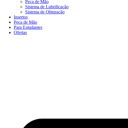
Peça de Mão
Sistema de Lubrificação
Sistema de Obturação
Insertos
Peça de Mão
Para Estudantes
Ofertas