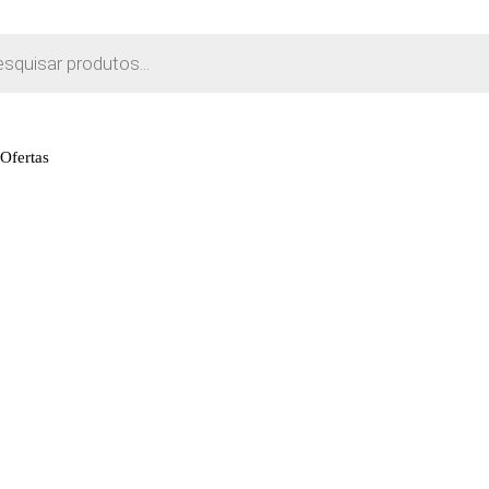
Ofertas