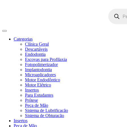
Pesquisar
produtos
Categorias
Clínica Geral
Descartáveis
Endodontia
Escovas para Profilaxia
Fotopolimerizador
Implantodontia
Microaplicadores
Motor Endodôntico
Motor Elétrico
Insertos
Para Estudantes
Prótese
Peça de Mão
Sistema de Lubrificação
Sistema de Obturação
Insertos
Peça de Mão