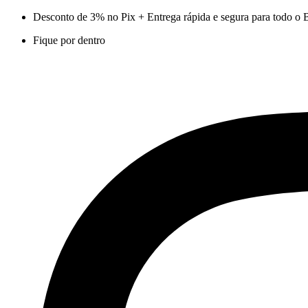
Ir
Desconto de 3% no Pix + Entrega rápida e segura para todo o B
para
Fique por dentro
o
conteúdo