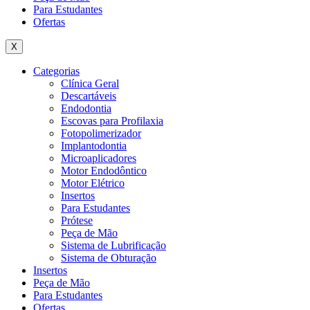
Para Estudantes
Ofertas
X
Categorias
Clínica Geral
Descartáveis
Endodontia
Escovas para Profilaxia
Fotopolimerizador
Implantodontia
Microaplicadores
Motor Endodôntico
Motor Elétrico
Insertos
Para Estudantes
Prótese
Peça de Mão
Sistema de Lubrificação
Sistema de Obturação
Insertos
Peça de Mão
Para Estudantes
Ofertas