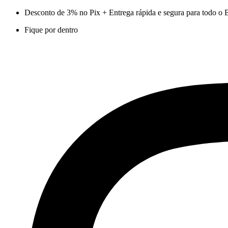
Ir
Desconto de 3% no Pix + Entrega rápida e segura para todo o B
para
Fique por dentro
o
conteúdo