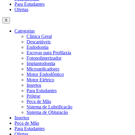
Para Estudantes
Ofertas
X
Categorias
Clínica Geral
Descartáveis
Endodontia
Escovas para Profilaxia
Fotopolimerizador
Implantodontia
Microaplicadores
Motor Endodôntico
Motor Elétrico
Insertos
Para Estudantes
Prótese
Peça de Mão
Sistema de Lubrificação
Sistema de Obturação
Insertos
Peça de Mão
Para Estudantes
Ofertas