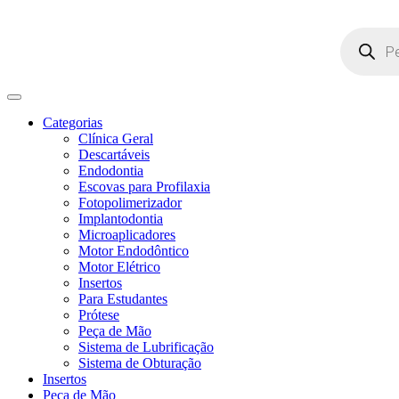
Pesquisar
produtos
Categorias
Clínica Geral
Descartáveis
Endodontia
Escovas para Profilaxia
Fotopolimerizador
Implantodontia
Microaplicadores
Motor Endodôntico
Motor Elétrico
Insertos
Para Estudantes
Prótese
Peça de Mão
Sistema de Lubrificação
Sistema de Obturação
Insertos
Peça de Mão