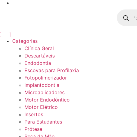
Pesquisa
produto
Categorias
Clínica Geral
Descartáveis
Endodontia
Escovas para Profilaxia
Fotopolimerizador
Implantodontia
Microaplicadores
Motor Endodôntico
Motor Elétrico
Insertos
Para Estudantes
Prótese
Peça de Mão