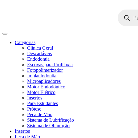
Pesquisar
produtos
Categorias
Clínica Geral
Descartáveis
Endodontia
Escovas para Profilaxia
Fotopolimerizador
Implantodontia
Microaplicadores
Motor Endodôntico
Motor Elétrico
Insertos
Para Estudantes
Prótese
Peça de Mão
Sistema de Lubrificação
Sistema de Obturação
Insertos
Peça de Mão