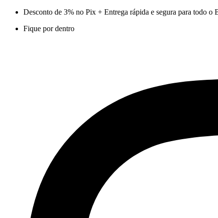
Ir
Desconto de 3% no Pix + Entrega rápida e segura para todo o B
para
Fique por dentro
o
conteúdo