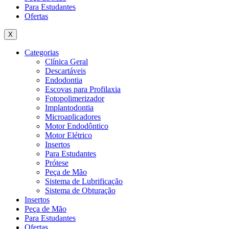
Para Estudantes
Ofertas
X
Categorias
Clínica Geral
Descartáveis
Endodontia
Escovas para Profilaxia
Fotopolimerizador
Implantodontia
Microaplicadores
Motor Endodôntico
Motor Elétrico
Insertos
Para Estudantes
Prótese
Peça de Mão
Sistema de Lubrificação
Sistema de Obturação
Insertos
Peça de Mão
Para Estudantes
Ofertas