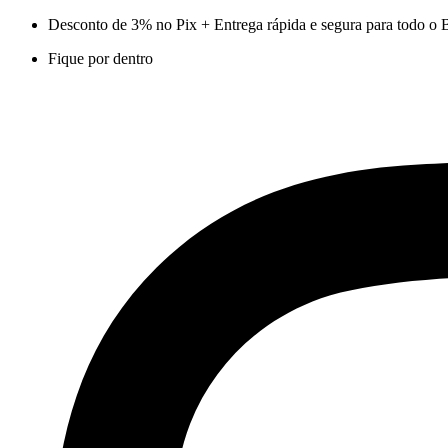
Ir
Desconto de 3% no Pix + Entrega rápida e segura para todo o B
para
Fique por dentro
o
conteúdo