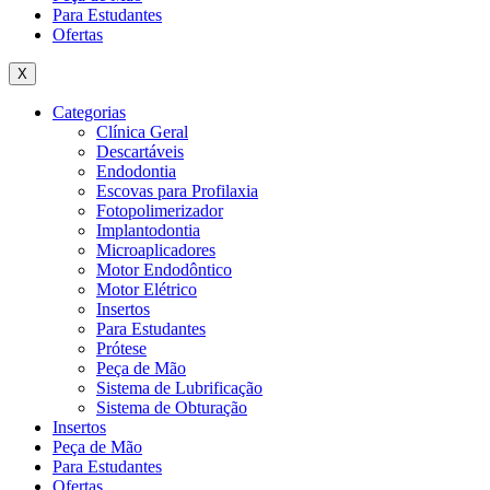
Para Estudantes
Ofertas
X
Categorias
Clínica Geral
Descartáveis
Endodontia
Escovas para Profilaxia
Fotopolimerizador
Implantodontia
Microaplicadores
Motor Endodôntico
Motor Elétrico
Insertos
Para Estudantes
Prótese
Peça de Mão
Sistema de Lubrificação
Sistema de Obturação
Insertos
Peça de Mão
Para Estudantes
Ofertas