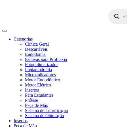
Pesquisar
produtos
Categorias
Clínica Geral
Descartáveis
Endodontia
Escovas para Profilaxia
Fotopolimerizador
Implantodontia
Microaplicadores
Motor Endodôntico
Motor Elétrico
Insertos
Para Estudantes
Prótese
Peça de Mão
Sistema de Lubrificação
Sistema de Obturação
Insertos
Peça de Mão