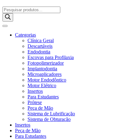
Pesquisar
produtos
Categorias
Clínica Geral
Descartáveis
Endodontia
Escovas para Profilaxia
Fotopolimerizador
Implantodontia
Microaplicadores
Motor Endodôntico
Motor Elétrico
Insertos
Para Estudantes
Prótese
Peça de Mão
Sistema de Lubrificação
Sistema de Obturação
Insertos
Peça de Mão
Para Estudantes