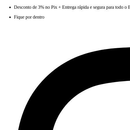
Ir
Desconto de 3% no Pix + Entrega rápida e segura para todo o B
para
Fique por dentro
o
conteúdo