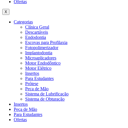
Ofertas
X
Categorias
Clínica Geral
Descartáveis
Endodontia
Escovas para Profilaxia
Fotopolimerizador
Implantodontia
Microaplicadores
Motor Endodôntico
Motor Elétrico
Insertos
Para Estudantes
Prótese
Peça de Mão
Sistema de Lubrificação
Sistema de Obturação
Insertos
Peça de Mão
Para Estudantes
Ofertas