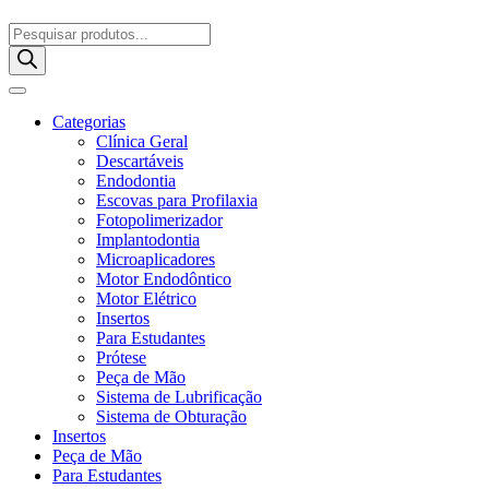
Pesquisar
produtos
Categorias
Clínica Geral
Descartáveis
Endodontia
Escovas para Profilaxia
Fotopolimerizador
Implantodontia
Microaplicadores
Motor Endodôntico
Motor Elétrico
Insertos
Para Estudantes
Prótese
Peça de Mão
Sistema de Lubrificação
Sistema de Obturação
Insertos
Peça de Mão
Para Estudantes