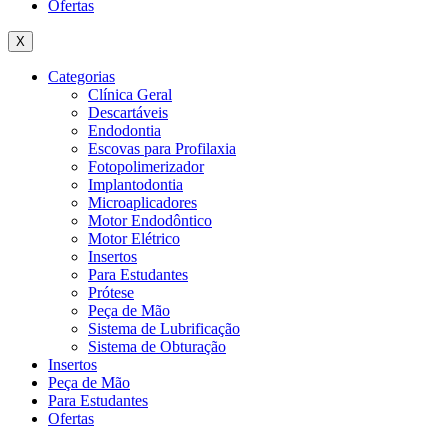
Ofertas
X
Categorias
Clínica Geral
Descartáveis
Endodontia
Escovas para Profilaxia
Fotopolimerizador
Implantodontia
Microaplicadores
Motor Endodôntico
Motor Elétrico
Insertos
Para Estudantes
Prótese
Peça de Mão
Sistema de Lubrificação
Sistema de Obturação
Insertos
Peça de Mão
Para Estudantes
Ofertas