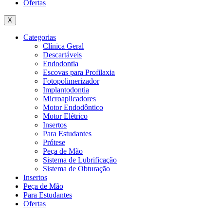
Ofertas
X
Categorias
Clínica Geral
Descartáveis
Endodontia
Escovas para Profilaxia
Fotopolimerizador
Implantodontia
Microaplicadores
Motor Endodôntico
Motor Elétrico
Insertos
Para Estudantes
Prótese
Peça de Mão
Sistema de Lubrificação
Sistema de Obturação
Insertos
Peça de Mão
Para Estudantes
Ofertas