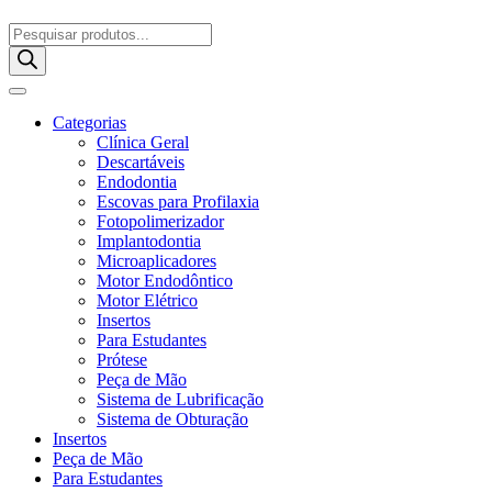
Pesquisar
produtos
Categorias
Clínica Geral
Descartáveis
Endodontia
Escovas para Profilaxia
Fotopolimerizador
Implantodontia
Microaplicadores
Motor Endodôntico
Motor Elétrico
Insertos
Para Estudantes
Prótese
Peça de Mão
Sistema de Lubrificação
Sistema de Obturação
Insertos
Peça de Mão
Para Estudantes