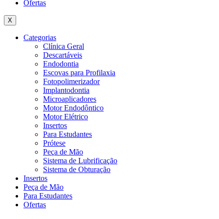
Ofertas
X
Categorias
Clínica Geral
Descartáveis
Endodontia
Escovas para Profilaxia
Fotopolimerizador
Implantodontia
Microaplicadores
Motor Endodôntico
Motor Elétrico
Insertos
Para Estudantes
Prótese
Peça de Mão
Sistema de Lubrificação
Sistema de Obturação
Insertos
Peça de Mão
Para Estudantes
Ofertas