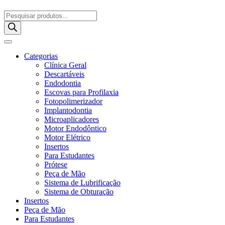
Pesquisar
produtos
Categorias
Clínica Geral
Descartáveis
Endodontia
Escovas para Profilaxia
Fotopolimerizador
Implantodontia
Microaplicadores
Motor Endodôntico
Motor Elétrico
Insertos
Para Estudantes
Prótese
Peça de Mão
Sistema de Lubrificação
Sistema de Obturação
Insertos
Peça de Mão
Para Estudantes