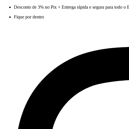
Ir
Desconto de 3% no Pix + Entrega rápida e segura para todo o B
para
Fique por dentro
o
conteúdo