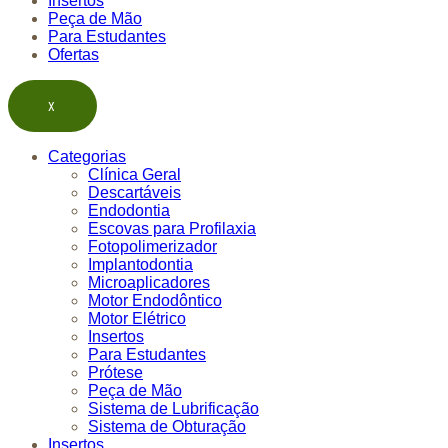
Insertos
Peça de Mão
Para Estudantes
Ofertas
X
Categorias
Clínica Geral
Descartáveis
Endodontia
Escovas para Profilaxia
Fotopolimerizador
Implantodontia
Microaplicadores
Motor Endodôntico
Motor Elétrico
Insertos
Para Estudantes
Prótese
Peça de Mão
Sistema de Lubrificação
Sistema de Obturação
Insertos