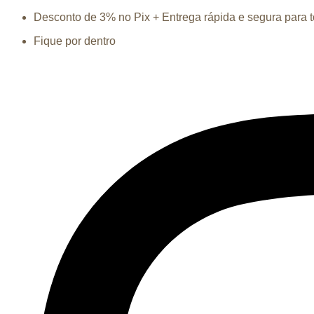
Ir
Desconto de 3% no Pix + Entrega rápida e segura para to
para
Fique por dentro
o
conteúdo