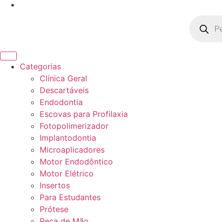
Pesquisa
produto
Categorias
Clínica Geral
Descartáveis
Endodontia
Escovas para Profilaxia
Fotopolimerizador
Implantodontia
Microaplicadores
Motor Endodôntico
Motor Elétrico
Insertos
Para Estudantes
Prótese
Peça de Mão