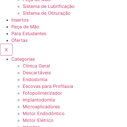
Sistema de Lubrificação
Sistema de Obturação
Insertos
Peça de Mão
Para Estudantes
Ofertas
X
Categorias
Clínica Geral
Descartáveis
Endodontia
Escovas para Profilaxia
Fotopolimerizador
Implantodontia
Microaplicadores
Motor Endodôntico
Motor Elétrico