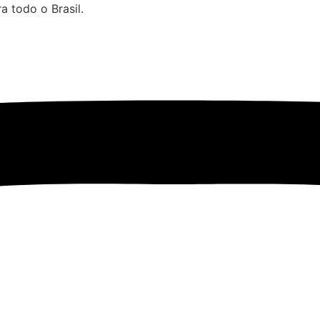
 todo o Brasil.