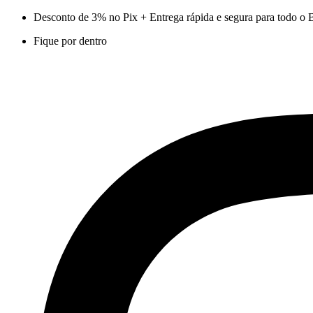
Ir
Desconto de 3% no Pix + Entrega rápida e segura para todo o B
para
Fique por dentro
o
conteúdo