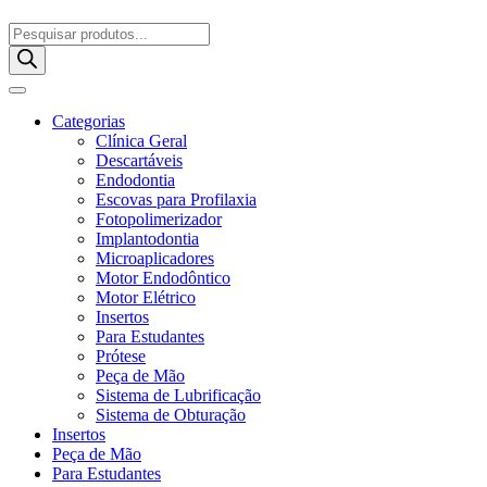
Pesquisar
produtos
Categorias
Clínica Geral
Descartáveis
Endodontia
Escovas para Profilaxia
Fotopolimerizador
Implantodontia
Microaplicadores
Motor Endodôntico
Motor Elétrico
Insertos
Para Estudantes
Prótese
Peça de Mão
Sistema de Lubrificação
Sistema de Obturação
Insertos
Peça de Mão
Para Estudantes