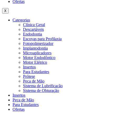
Ofertas
X
Categorias
Clínica Geral
Descartáveis
Endodontia
Escovas para Profilaxia
Fotopolimerizador
Implantodontia
Microaplicadores
Motor Endodôntico
Motor Elétrico
Insertos
Para Estudantes
Prótese
Peça de Mão
Sistema de Lubrificação
Sistema de Obturação
Insertos
Peça de Mão
Para Estudantes
Ofertas