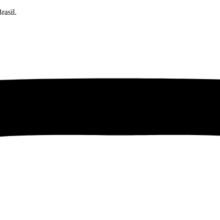
rasil.