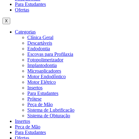
Para Estudantes
Ofertas
X
Categorias
Clínica Geral
Descartáveis
Endodontia
Escovas para Profilaxia
Fotopolimerizador
Implantodontia
Microaplicadores
Motor Endodôntico
Motor Elétrico
Insertos
Para Estudantes
Prótese
Peça de Mão
Sistema de Lubrificação
Sistema de Obturação
Insertos
Peça de Mão
Para Estudantes
Ofertas