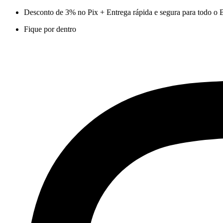
Ir
Desconto de 3% no Pix + Entrega rápida e segura para todo o B
para
Fique por dentro
o
conteúdo