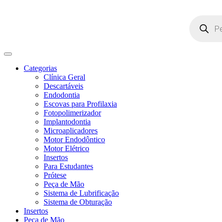
Pesquisar
produtos
Categorias
Clínica Geral
Descartáveis
Endodontia
Escovas para Profilaxia
Fotopolimerizador
Implantodontia
Microaplicadores
Motor Endodôntico
Motor Elétrico
Insertos
Para Estudantes
Prótese
Peça de Mão
Sistema de Lubrificação
Sistema de Obturação
Insertos
Peça de Mão