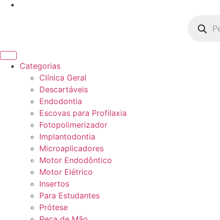
Pesquisa
produto
Categorias
Clínica Geral
Descartáveis
Endodontia
Escovas para Profilaxia
Fotopolimerizador
Implantodontia
Microaplicadores
Motor Endodôntico
Motor Elétrico
Insertos
Para Estudantes
Prótese
Peça de Mão