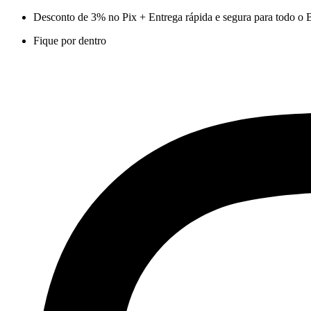
Ir
Desconto de 3% no Pix + Entrega rápida e segura para todo o B
para
Fique por dentro
o
conteúdo