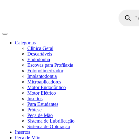
Pesquisar
produtos
Categorias
Clínica Geral
Descartáveis
Endodontia
Escovas para Profilaxia
Fotopolimerizador
Implantodontia
Microaplicadores
Motor Endodôntico
Motor Elétrico
Insertos
Para Estudantes
Prótese
Peça de Mão
Sistema de Lubrificação
Sistema de Obturação
Insertos
Peça de Mão