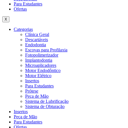
Para Estudantes
Ofertas
X
Categorias
Clínica Geral
Descartáveis
Endodontia
Escovas para Profilaxia
Fotopolimerizador
Implantodontia
Microaplicadores
Motor Endodôntico
Motor Elétrico
Insertos
Para Estudantes
Prótese
Peça de Mão
Sistema de Lubrificação
Sistema de Obturação
Insertos
Peça de Mão
Para Estudantes
Ofertas