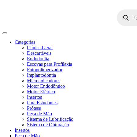
Pesquisar
produtos
Categorias
Clínica Geral
Descartáveis
Endodontia
Escovas para Profilaxia
Fotopolimerizador
Implantodontia
Microaplicadores
Motor Endodôntico
Motor Elétrico
Insertos
Para Estudantes
Prótese
Peça de Mão
Sistema de Lubrificação
Sistema de Obturação
Insertos
Peça de Mão