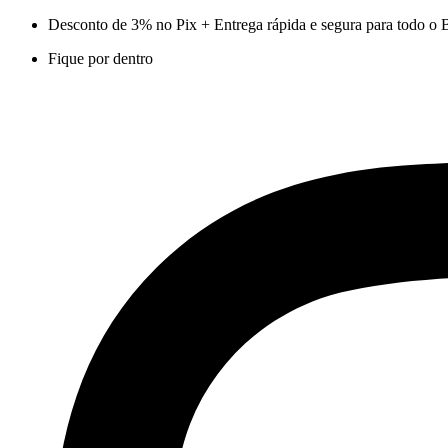
Ir
Desconto de 3% no Pix + Entrega rápida e segura para todo o B
para
Fique por dentro
o
conteúdo