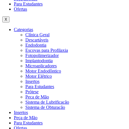
Para Estudantes
Ofertas
X
Categorias
Clínica Geral
Descartáveis
Endodontia
Escovas para Profilaxia
Fotopolimerizador
Implantodontia
Microaplicadores
Motor Endodôntico
Motor Elétrico
Insertos
Para Estudantes
Prótese
Peça de Mão
Sistema de Lubrificação
Sistema de Obturação
Insertos
Peça de Mão
Para Estudantes
Ofertas