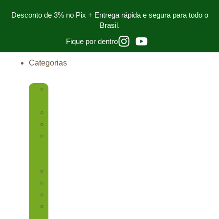
Desconto de 3% no Pix + Entrega rápida e segura para todo o
Brasil.
Fique por dentro
Categorias
CLÍNICA
GERAL
DESCARTÁVEIS
ENDODONTIA
ESCOVAS
PARA
PROFILAXIA
FOTOPOLIMERIZADOR
IMPLANTODONTIA
MICROAPLICADORES
MOTOR
ENDODÔNTICO