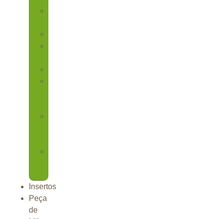
MOTOR
ELÉTRICO
INSERTOS
PARA
ESTUDANTES
PRÓTESE
PEÇA
DE
MÃO
SISTEMA
DE
LUBRIFICAÇÃO
SISTEMA
DE
OBTURAÇÃO
Insertos
Peça
de