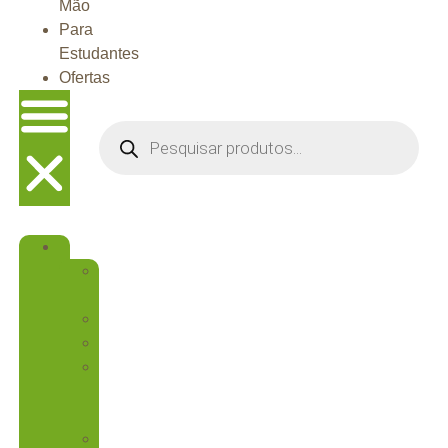
Mão
Para
Estudantes
Ofertas
CATEGORIAS
CLÍNICA
GERAL
DESCARTÁVEIS
ENDODONTIA
ESCOVAS
PARA
PROFILAXIA
FOTOPOLIMERIZADOR