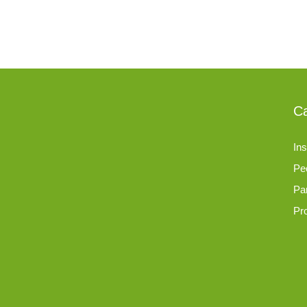
Ca
Ins
Pe
Pa
Pr