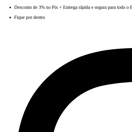
Ir
Desconto de 3% no Pix + Entrega rápida e segura para todo o B
para
Fique por dentro
o
conteúdo