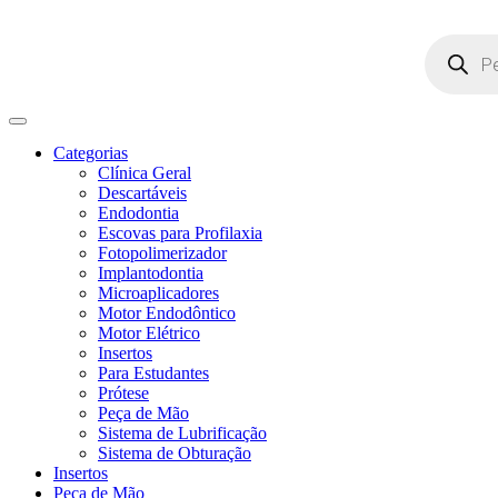
Pesquisar
produtos
Categorias
Clínica Geral
Descartáveis
Endodontia
Escovas para Profilaxia
Fotopolimerizador
Implantodontia
Microaplicadores
Motor Endodôntico
Motor Elétrico
Insertos
Para Estudantes
Prótese
Peça de Mão
Sistema de Lubrificação
Sistema de Obturação
Insertos
Peça de Mão