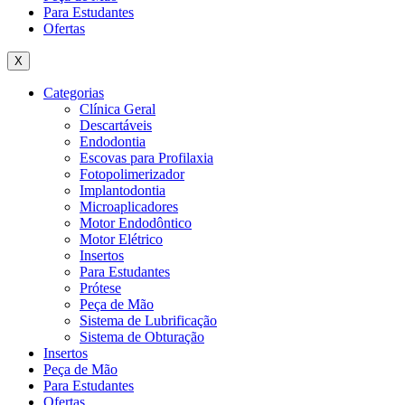
Para Estudantes
Ofertas
X
Categorias
Clínica Geral
Descartáveis
Endodontia
Escovas para Profilaxia
Fotopolimerizador
Implantodontia
Microaplicadores
Motor Endodôntico
Motor Elétrico
Insertos
Para Estudantes
Prótese
Peça de Mão
Sistema de Lubrificação
Sistema de Obturação
Insertos
Peça de Mão
Para Estudantes
Ofertas