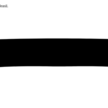
rasil.