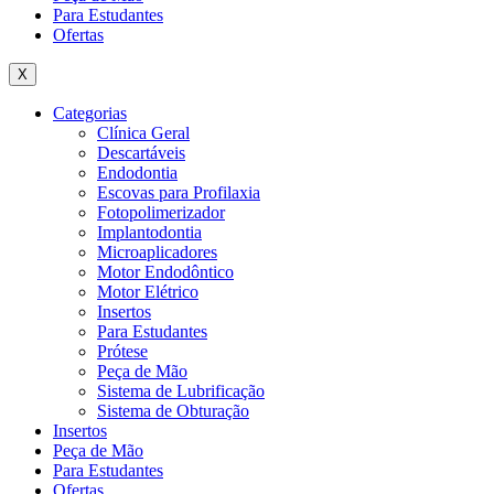
Para Estudantes
Ofertas
X
Categorias
Clínica Geral
Descartáveis
Endodontia
Escovas para Profilaxia
Fotopolimerizador
Implantodontia
Microaplicadores
Motor Endodôntico
Motor Elétrico
Insertos
Para Estudantes
Prótese
Peça de Mão
Sistema de Lubrificação
Sistema de Obturação
Insertos
Peça de Mão
Para Estudantes
Ofertas