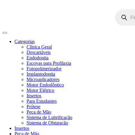
Pesquisar
produtos
Categorias
Clínica Geral
Descartáveis
Endodontia
Escovas para Profilaxia
Fotopolimerizador
Implantodontia
Microaplicadores
Motor Endodôntico
Motor Elétrico
Insertos
Para Estudantes
Prótese
Peça de Mão
Sistema de Lubrificação
Sistema de Obturação
Insertos
Peça de Mão