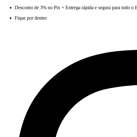
Ir
Desconto de 3% no Pix + Entrega rápida e segura para todo o B
para
Fique por dentro
o
conteúdo