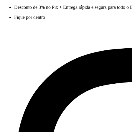
Ir
Desconto de 3% no Pix + Entrega rápida e segura para todo o B
para
Fique por dentro
o
conteúdo