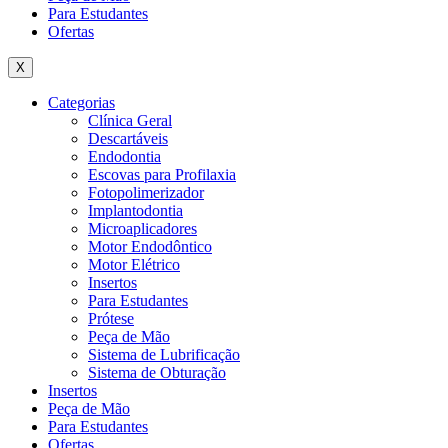
Para Estudantes
Ofertas
X
Categorias
Clínica Geral
Descartáveis
Endodontia
Escovas para Profilaxia
Fotopolimerizador
Implantodontia
Microaplicadores
Motor Endodôntico
Motor Elétrico
Insertos
Para Estudantes
Prótese
Peça de Mão
Sistema de Lubrificação
Sistema de Obturação
Insertos
Peça de Mão
Para Estudantes
Ofertas