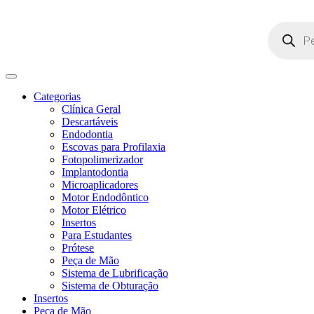
Pesquisar
produtos
Categorias
Clínica Geral
Descartáveis
Endodontia
Escovas para Profilaxia
Fotopolimerizador
Implantodontia
Microaplicadores
Motor Endodôntico
Motor Elétrico
Insertos
Para Estudantes
Prótese
Peça de Mão
Sistema de Lubrificação
Sistema de Obturação
Insertos
Peça de Mão