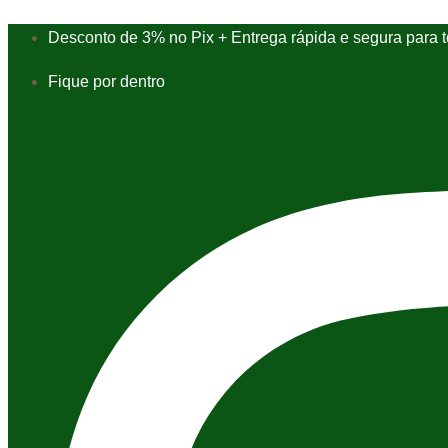
Ir
para
Desconto de 3% no Pix + Entrega rápida e segura para to
o
conteúdo
Fique por dentro