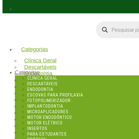
Pesquisar
produtos
Categorias
Clínica Geral
Descartáveis
Categorias
Endodontia
CLÍNICA GERAL
Escovas para Profilaxia
DESCARTÁVEIS
Fotopolimerizador
ENDODONTIA
Implantodontia
ESCOVAS PARA PROFILAXIA
Microaplicadores
FOTOPOLIMERIZADOR
Motor Endodôntico
IMPLANTODONTIA
MICROAPLICADORES
Motor Elétrico
MOTOR ENDODÔNTICO
Insertos
MOTOR ELÉTRICO
Para Estudantes
INSERTOS
Prótese
PARA ESTUDANTES
Peça de Mão