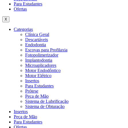
Para Estudantes
Ofertas
X
Categorias
Clínica Geral
Descartáveis
Endodontia
Escovas para Profilaxia
Fotopolimerizador
Implantodontia
Microaplicadores
Motor Endodôntico
Motor Elétrico
Insertos
Para Estudantes
Prótese
Peça de Mão
Sistema de Lubrificação
Sistema de Obturação
Insertos
Peça de Mão
Para Estudantes
Ofertas