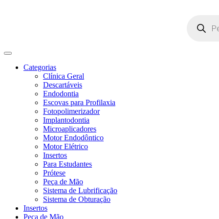
Pesquisar
produtos
Categorias
Clínica Geral
Descartáveis
Endodontia
Escovas para Profilaxia
Fotopolimerizador
Implantodontia
Microaplicadores
Motor Endodôntico
Motor Elétrico
Insertos
Para Estudantes
Prótese
Peça de Mão
Sistema de Lubrificação
Sistema de Obturação
Insertos
Peça de Mão