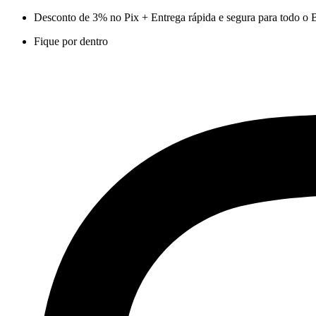
Ir
Desconto de 3% no Pix + Entrega rápida e segura para todo o B
para
Fique por dentro
o
conteúdo