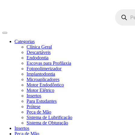
Pesquisar
produtos
Categorias
Clínica Geral
Descartáveis
Endodontia
Escovas para Profilaxia
Fotopolimerizador
Implantodontia
Microaplicadores
Motor Endodôntico
Motor Elétrico
Insertos
Para Estudantes
Prótese
Peça de Mão
Sistema de Lubrificação
Sistema de Obturação
Insertos
Peça de Mão