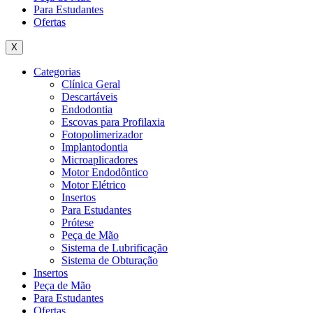
Para Estudantes
Ofertas
X
Categorias
Clínica Geral
Descartáveis
Endodontia
Escovas para Profilaxia
Fotopolimerizador
Implantodontia
Microaplicadores
Motor Endodôntico
Motor Elétrico
Insertos
Para Estudantes
Prótese
Peça de Mão
Sistema de Lubrificação
Sistema de Obturação
Insertos
Peça de Mão
Para Estudantes
Ofertas